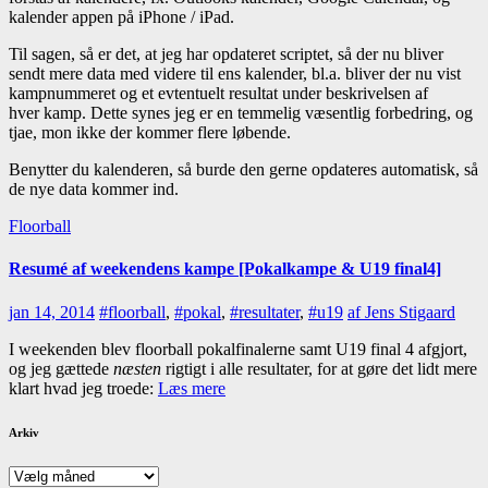
kalender appen på iPhone / iPad.
Til sagen, så er det, at jeg har opdateret scriptet, så der nu bliver
sendt mere data med videre til ens kalender, bl.a. bliver der nu vist
kampnummeret og et evtentuelt resultat under beskrivelsen af
hver kamp. Dette synes jeg er en temmelig væsentlig forbedring, og
tjae, mon ikke der kommer flere løbende.
Benytter du kalenderen, så burde den gerne opdateres automatisk, så
de nye data kommer ind.
Floorball
Resumé af weekendens kampe [Pokalkampe & U19 final4]
jan 14, 2014
#floorball
,
#pokal
,
#resultater
,
#u19
af Jens Stigaard
I weekenden blev floorball pokalfinalerne samt U19 final 4 afgjort,
og jeg gættede
næsten
rigtigt i alle resultater, for at gøre det lidt mere
klart hvad jeg troede:
Læs mere
Arkiv
Arkiv