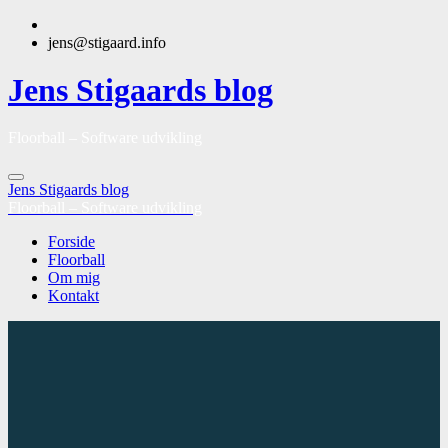
jens@stigaard.info
Jens Stigaards blog
Floorball – Software udvikling
Jens Stigaards blog
Floorball – Software udvikling
Forside
Floorball
Om mig
Kontakt