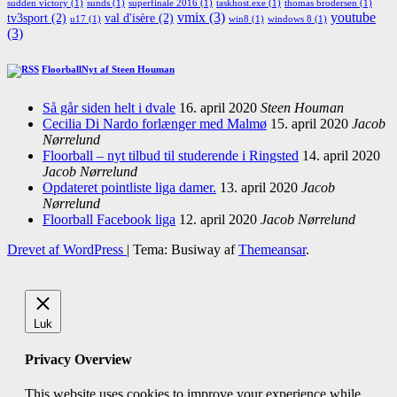
sudden victory
(1)
sunds
(1)
superfinale 2016
(1)
taskhost.exe
(1)
thomas brodersen
(1)
vmix
(3)
youtube
tv3sport
(2)
val d'isère
(2)
u17
(1)
win8
(1)
windows 8
(1)
(3)
FloorballNyt af Steen Houman
Så går siden helt i dvale
16. april 2020
Steen Houman
Cecilia Di Nardo forlænger med Malmø
15. april 2020
Jacob
Nørrelund
Floorball – nyt tilbud til studerende i Ringsted
14. april 2020
Jacob Nørrelund
Opdateret pointliste liga damer.
13. april 2020
Jacob
Nørrelund
Floorball Facebook liga
12. april 2020
Jacob Nørrelund
Drevet af WordPress
|
Tema: Busiway af
Themeansar
.
Luk
Privacy Overview
This website uses cookies to improve your experience while