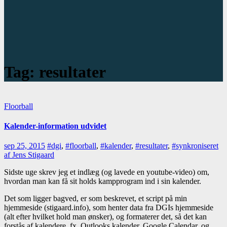
Tag:
resultater
Floorball
Kalender-information udvidet
sep 25, 2015
#dgi
,
#floorball
,
#kalender
,
#resultater
,
#synkroniseret
af Jens Stigaard
Sidste uge skrev jeg et indlæg (og lavede en youtube-video) om,
hvordan man kan få sit holds kampprogram ind i sin kalender.
Det som ligger bagved, er som beskrevet, et script på min
hjemmeside (stigaard.info), som henter data fra DGIs hjemmeside
(alt efter hvilket hold man ønsker), og formaterer det, så det kan
forstås af kalendere, fx. Outlooks kalender, Google Calendar, og