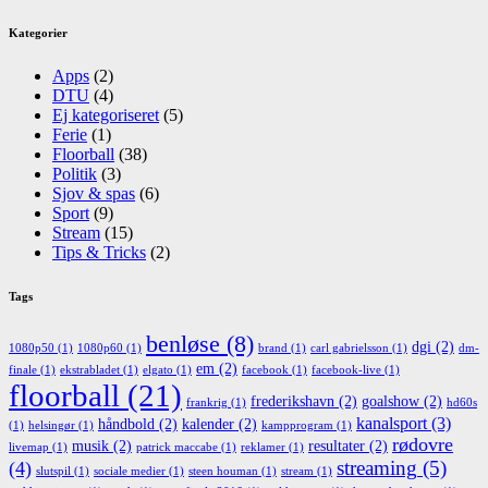
Kategorier
Apps
(2)
DTU
(4)
Ej kategoriseret
(5)
Ferie
(1)
Floorball
(38)
Politik
(3)
Sjov & spas
(6)
Sport
(9)
Stream
(15)
Tips & Tricks
(2)
Tags
benløse
(8)
dgi
(2)
1080p50
(1)
1080p60
(1)
brand
(1)
carl gabrielsson
(1)
dm-
em
(2)
finale
(1)
ekstrabladet
(1)
elgato
(1)
facebook
(1)
facebook-live
(1)
floorball
(21)
frederikshavn
(2)
goalshow
(2)
frankrig
(1)
hd60s
kanalsport
(3)
håndbold
(2)
kalender
(2)
(1)
helsingør
(1)
kampprogram
(1)
rødovre
musik
(2)
resultater
(2)
livemap
(1)
patrick maccabe
(1)
reklamer
(1)
streaming
(5)
(4)
slutspil
(1)
sociale medier
(1)
steen houman
(1)
stream
(1)