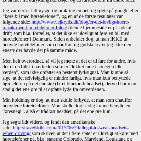
Jeg var derfor lidt nysgerrig omkring emnet, og søgte på google efter
“køre bil med høretelefoner”, og en af de første resultater var
følgende side:
http://www.vejkryds.dk/blog/er-det-lovligt-hoere-
musik-med-hoeretelefoner-bilen/
(denne hjemmeside er pt. ude af
drift) som bl.a. fortæller, at det ikke er ulovligt at føre en bil med
høretelefoner i Danmark. Siden anbefaler dog, at man IKKE at
benytte høretelefoner som chauffør, og gudskelov er jeg ikke den
eneste der havde det på samme måde.
Men helt overordnet, så vil jeg mene at det er til fare for andre, hvis
der er en bilist i nærheden som er “lukket inde i sin egen lille
verden”, som ikke opfatter en bestemt lyd/signal. Man kunne så
sige, at det selvfølgelig er mindre farligt, hvis man kun benyttede
høretelefon på det ene øre (fx et bluetooth headset), derved har man
stadig det ene øre til at opfatte lyde fra omverdenen.
Min holdning er dog, at man skulle forbyde, at man som chauffør
benyttede høretelefoner. Man skulle dog stadig kunne benytte en
“øresnegl”, altså et trådløst headset, på det ene øre kun.
Jeg søgte lidt videre, og fandt den amerikanske
side:
http://travelskills.com/2015/06/29/illegal-to-wear-headsets-
when-driving/
som skriver, at det i flere stater er ulovligt at køre med
høretelefoner på, bl.a. staterne Colorado, Maryland, Louisiana og