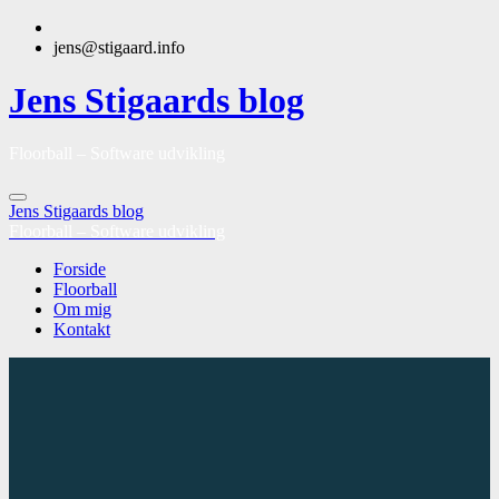
jens@stigaard.info
Jens Stigaards blog
Floorball – Software udvikling
Jens Stigaards blog
Floorball – Software udvikling
Forside
Floorball
Om mig
Kontakt