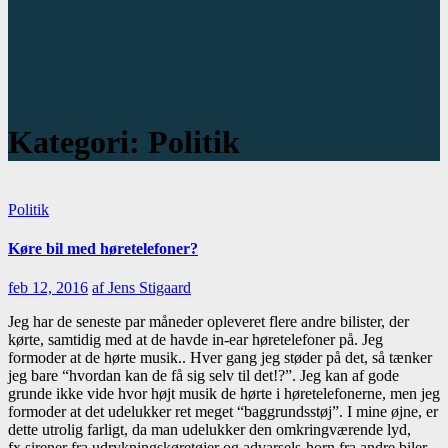
Kategori:
Politik
Politik
Køre bil med høretelefoner?
feb 12, 2016
af Jens Stigaard
Jeg har de seneste par måneder opleveret flere andre bilister, der
kørte, samtidig med at de havde in-ear høretelefoner på. Jeg
formoder at de hørte musik.. Hver gang jeg støder på det, så tænker
jeg bare “hvordan kan de få sig selv til det!?”. Jeg kan af gode
grunde ikke vide hvor højt musik de hørte i høretelefonerne, men jeg
formoder at det udelukker ret meget “baggrundsstøj”. I mine øjne, er
dette utrolig farligt, da man udelukker den omkringværende lyd,
fx sirener fra udrykningskøretøjer og advarsels-horn fra andre biler.