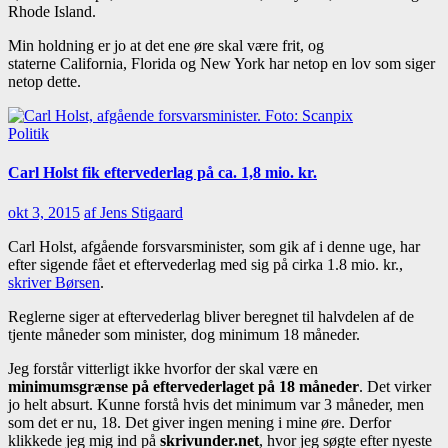
Rhode Island.
Min holdning er jo at det ene øre skal være frit, og
staterne California, Florida og New York har netop en lov som siger
netop dette.
Politik
Carl Holst fik eftervederlag på ca. 1,8 mio. kr.
okt 3, 2015
af Jens Stigaard
Carl Holst, afgående forsvarsminister, som gik af i denne uge, har
efter sigende fået et eftervederlag med sig på cirka 1.8 mio. kr.,
skriver Børsen
.
Reglerne siger at eftervederlag bliver beregnet til halvdelen af de
tjente måneder som minister, dog minimum 18 måneder.
Jeg forstår vitterligt ikke hvorfor der skal være en
minimumsgrænse på eftervederlaget på 18 måneder
. Det virker
jo helt absurt. Kunne forstå hvis det minimum var 3 måneder, men
som det er nu, 18. Det giver ingen mening i mine øre. Derfor
klikkede jeg mig ind på
skrivunder.net
, hvor jeg søgte efter nyeste