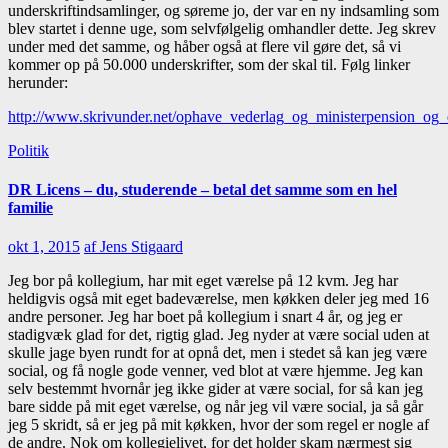
underskriftindsamlinger, og søreme jo, der var en ny indsamling som
blev startet i denne uge, som selvfølgelig omhandler dette. Jeg skrev
under med det samme, og håber også at flere vil gøre det, så vi
kommer op på 50.000 underskrifter, som der skal til. Følg linker
herunder:
http://www.skrivunder.net/ophave_vederlag_og_ministerpension_og
Politik
DR Licens – du, studerende – betal det samme som en hel
familie
okt 1, 2015
af Jens Stigaard
Jeg bor på kollegium, har mit eget værelse på 12 kvm. Jeg har
heldigvis også mit eget badeværelse, men køkken deler jeg med 16
andre personer. Jeg har boet på kollegium i snart 4 år, og jeg er
stadigvæk glad for det, rigtig glad. Jeg nyder at være social uden at
skulle jage byen rundt for at opnå det, men i stedet så kan jeg være
social, og få nogle gode venner, ved blot at være hjemme. Jeg kan
selv bestemmt hvornår jeg ikke gider at være social, for så kan jeg
bare sidde på mit eget værelse, og når jeg vil være social, ja så går
jeg 5 skridt, så er jeg på mit køkken, hvor der som regel er nogle af
de andre. Nok om kollegielivet, for det holder skam nærmest sig