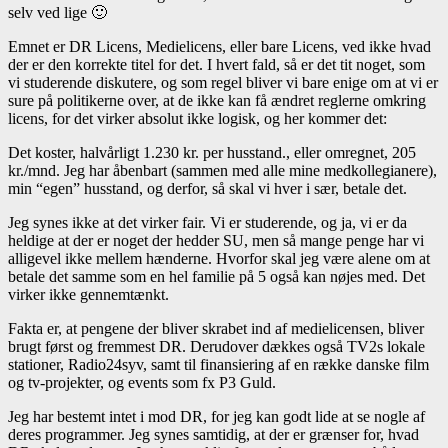
selv ved lige 🙂
Emnet er DR Licens, Medielicens, eller bare Licens, ved ikke hvad
der er den korrekte titel for det. I hvert fald, så er det tit noget, som
vi studerende diskutere, og som regel bliver vi bare enige om at vi er
sure på politikerne over, at de ikke kan få ændret reglerne omkring
licens, for det virker absolut ikke logisk, og her kommer det:
Det koster, halvårligt 1.230 kr. per husstand., eller omregnet, 205
kr./mnd. Jeg har åbenbart (sammen med alle mine medkollegianere),
min “egen” husstand, og derfor, så skal vi hver i sær, betale det.
Jeg synes ikke at det virker fair. Vi er studerende, og ja, vi er da
heldige at der er noget der hedder SU, men så mange penge har vi
alligevel ikke mellem hænderne. Hvorfor skal jeg være alene om at
betale det samme som en hel familie på 5 også kan nøjes med. Det
virker ikke gennemtænkt.
Fakta er, at pengene der bliver skrabet ind af medielicensen, bliver
brugt først og fremmest DR. Derudover dækkes også TV2s lokale
stationer, Radio24syv, samt til finansiering af en række danske film
og tv-projekter, og events som fx P3 Guld.
Jeg har bestemt intet i mod DR, for jeg kan godt lide at se nogle af
deres programmer. Jeg synes samtidig, at der er grænser for, hvad