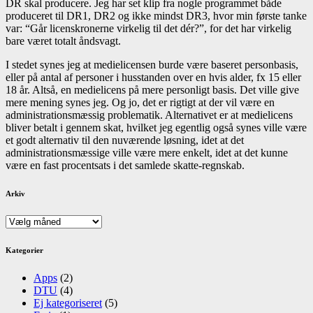
DR skal producere. Jeg har set klip fra nogle programmet både
produceret til DR1, DR2 og ikke mindst DR3, hvor min første tanke
var: “Går licenskronerne virkelig til det dér?”, for det har virkelig
bare været totalt åndsvagt.
I stedet synes jeg at medielicensen burde være baseret personbasis,
eller på antal af personer i husstanden over en hvis alder, fx 15 eller
18 år. Altså, en medielicens på mere personligt basis. Det ville give
mere mening synes jeg. Og jo, det er rigtigt at der vil være en
administrationsmæssig problematik. Alternativet er at medielicens
bliver betalt i gennem skat, hvilket jeg egentlig også synes ville være
et godt alternativ til den nuværende løsning, idet at det
administrationsmæssige ville være mere enkelt, idet at det kunne
være en fast procentsats i det samlede skatte-regnskab.
Arkiv
Arkiv
Kategorier
Apps
(2)
DTU
(4)
Ej kategoriseret
(5)