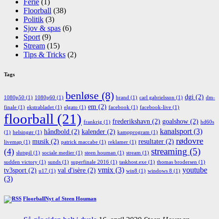
Ferie
(1)
Floorball
(38)
Politik
(3)
Sjov & spas
(6)
Sport
(9)
Stream
(15)
Tips & Tricks
(2)
Tags
benløse
(8)
dgi
(2)
1080p50
(1)
1080p60
(1)
brand
(1)
carl gabrielsson
(1)
dm-
em
(2)
finale
(1)
ekstrabladet
(1)
elgato
(1)
facebook
(1)
facebook-live
(1)
floorball
(21)
frederikshavn
(2)
goalshow
(2)
frankrig
(1)
hd60s
kanalsport
(3)
håndbold
(2)
kalender
(2)
(1)
helsingør
(1)
kampprogram
(1)
rødovre
musik
(2)
resultater
(2)
livemap
(1)
patrick maccabe
(1)
reklamer
(1)
streaming
(5)
(4)
slutspil
(1)
sociale medier
(1)
steen houman
(1)
stream
(1)
sudden victory
(1)
sunds
(1)
superfinale 2016
(1)
taskhost.exe
(1)
thomas brodersen
(1)
vmix
(3)
youtube
tv3sport
(2)
val d'isère
(2)
u17
(1)
win8
(1)
windows 8
(1)
(3)
FloorballNyt af Steen Houman