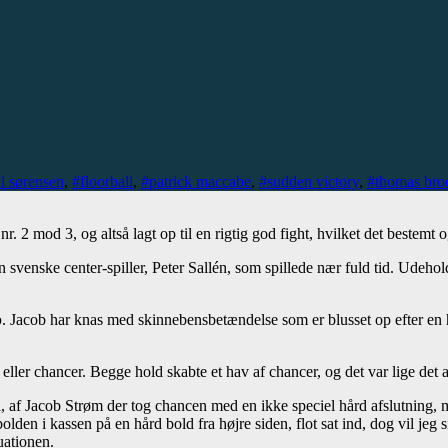
l sørensen
,
#floorball
,
#patrick maccabe
,
#sudden victory
,
#thomas bro
2 mod 3, og altså lagt op til en rigtig god fight, hvilket det bestemt o
den svenske center-spiller, Peter Sallén, som spillede nær fuld tid. Ude
p
. Jacob har knas med skinnebensbetændelse som er blusset op efter en
ller chancer. Begge hold skabte et hav af chancer, og det var lige det a
ra, af Jacob Strøm der tog chancen med en ikke speciel hård afslutning, m
olden i kassen på en hård bold fra højre siden, flot sat ind, dog vil jeg
uationen.