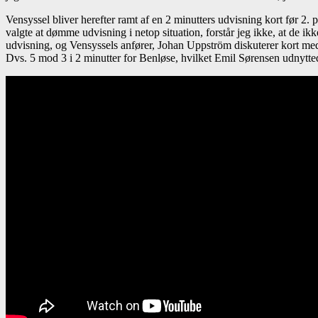
Vensyssel bliver herefter ramt af en 2 minutters udvisning kort før 2. 
valgte at dømme udvisning i netop situation, forstår jeg ikke, at de i
udvisning, og Vensyssels anfører, Johan Uppström diskuterer kort med 
Dvs. 5 mod 3 i 2 minutter for Benløse, hvilket Emil Sørensen udnyttede