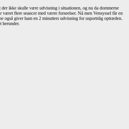
 at der ikke skulle være udvisning i situationen, og nu da dommerne
har været flere seancer med værre forseelser. Nå men Vensyssel får en
rne også giver ham en 2 minutters udvisning for usportslig optræden.
t herunder.