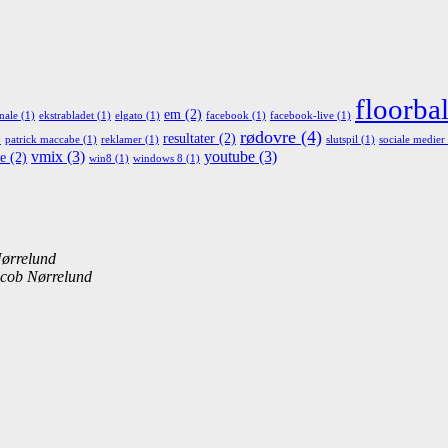
floorbal
em
(2)
nale
(1)
ekstrabladet
(1)
elgato
(1)
facebook
(1)
facebook-live
(1)
rødovre
(4)
)
resultater
(2)
patrick maccabe
(1)
reklamer
(1)
slutspil
(1)
sociale medier
vmix
(3)
youtube
(3)
re
(2)
win8
(1)
windows 8
(1)
ørrelund
cob Nørrelund