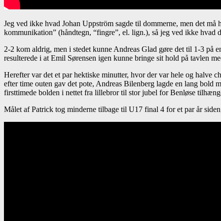
Jeg ved ikke hvad Johan Uppström sagde til dommerne, men det må hav
kommunikation” (håndtegn, “fingre”, el. lign.), så jeg ved ikke hvad de
2-2 kom aldrig, men i stedet kunne Andreas Glad gøre det til 1-3 på en 
resulterede i at Emil Sørensen igen kunne bringe sit hold på tavlen me
Herefter var det et par hektiske minutter, hvor der var hele og halve
efter time outen gav det pote, Andreas Bilenberg lagde en lang bo
firsttimede bolden i nettet fra lillebror til stor jubel for Benløse tilhæng
Målet af Patrick tog minderne tilbage til U17 final 4 for et par år sid