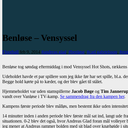
Benløse – Vensyssel
Floorball
feb 9, 2014
#andreas glad
,
#benløse
,
#carl gabrielsson
,
#emi
Benløse tog søndag eftermiddag i mod Vensyssel Hot Shots, rækkens nr. 
Udeholdet havde et par spillere som jeg ikke før har set spille, bl.a. 
Begge hold kørte på to kæder, og der blev gået til stålet.
Hjemmeholdet var uden stamspillerne
Jacob Bøge
og
Tim Janneru
vandt over Vanløse i TV-kamp.
Se sammendrag fra den kampen her
.
Kampens første periode blev målløs, men bestemt ikke uden intensitet e
14 minutter inden i anden periode blev første mål sat ind, langt ude f
situationen. 0-2 blev det også, hvor Andreas Glad foran mål volleyer b
jeg mener at Andreas rammer bolden med sit blad over knæhøjde i sit