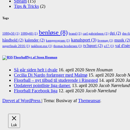
Stream
(15)
Tips & Tricks
(2)
Tags
benløse
(8)
dgi
(2)
1080p50
(1)
1080p60
(1)
brand
(1)
carl gabrielsson
(1)
dm-fi
kanalsport
(3)
håndbold
(2)
kalender
(2)
musik
(2
kampprogram
(1)
livemap
(1)
tv3sport
(2)
val d'isè
superfinale 2016
(1)
taskhost.exe
(1)
thomas brodersen
(1)
u17
(1)
FloorballNyt af Steen Houman
Så går siden helt i dvale
16. april 2020
Steen Houman
Cecilia Di Nardo forlænger med Malmø
15. april 2020
Jacob N
Floorball – nyt tilbud til studerende i Ringsted
14. april 2020
Ja
Opdateret pointliste liga damer.
13. april 2020
Jacob Nørrelund
Floorball Facebook liga
12. april 2020
Jacob Nørrelund
Drevet af WordPress
|
Tema: Busiway af
Themeansar
.
Luk