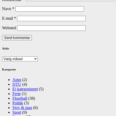
Navn
*
E-mail
*
Websted
Arkiv
Arkiv
Kategorier
Apps
(2)
DTU
(4)
Ej kategoriseret
(5)
Ferie
(1)
Floorball
(38)
Politik
(3)
Sjov & spas
(6)
Sport
(9)