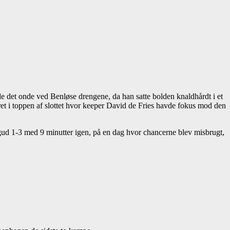
rde det onde ved Benløse drengene, da han satte bolden knaldhårdt i et
eret i toppen af slottet hvor keeper David de Fries havde fokus mod den
agud 1-3 med 9 minutter igen, på en dag hvor chancerne blev misbrugt,