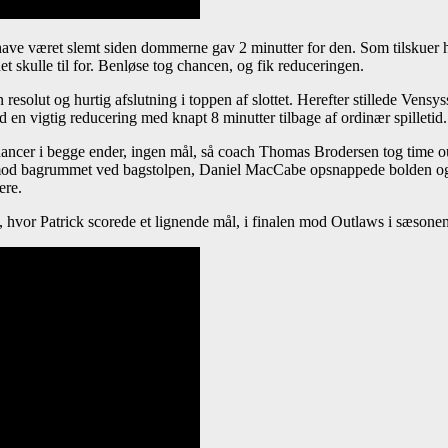
e været slemt siden dommerne gav 2 minutter for den. Som tilskuer ha
t skulle til for. Benløse tog chancen, og fik reduceringen.
resolut og hurtig afslutning i toppen af slottet. Herefter stillede Vens
d en vigtig reducering med knapt 8 minutter tilbage af ordinær spilletid.
 chancer i begge ender, ingen mål, så coach Thomas Brodersen tog time 
ld mod bagrummet ved bagstolpen, Daniel MacCabe opsnappede bolden o
ere.
en, hvor Patrick scorede et lignende mål, i finalen mod Outlaws i sæsonen