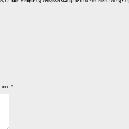
dser, da både Benløse og Vensyssel skal spille mod Frederikshavn og Co
et med
*