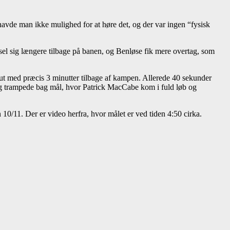
vde man ikke mulighed for at høre det, og der var ingen “fysisk
yssel sig længere tilbage på banen, og Benløse fik mere overtag, som
out med præcis 3 minutter tilbage af kampen. Allerede 40 sekunder
g trampede bag mål, hvor Patrick MacCabe kom i fuld løb og
 10/11. Der er video herfra, hvor målet er ved tiden 4:50 cirka.