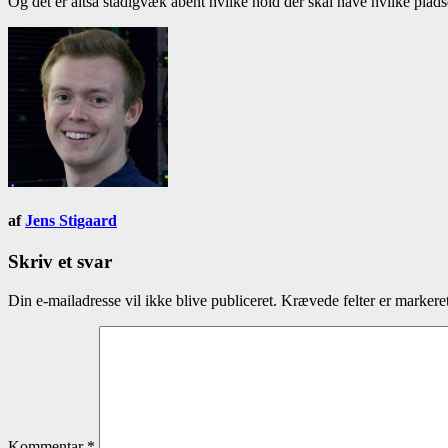
Og det er altså stadigvæk åbent hvilke hold der skal have hvilke pla
af
Jens Stigaard
Skriv et svar
Din e-mailadresse vil ikke blive publiceret.
Krævede felter er marker
Kommentar
*