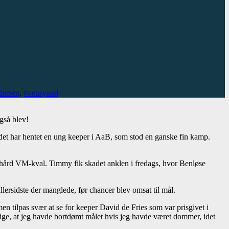
dersen
,
#vensyssel
gså blev!
holdet har hentet en ung keeper i AaB, som stod en ganske fin kamp.
 hård VM-kval. Timmy fik skadet anklen i fredags, hvor Benløse
llersidste der manglede, før chancer blev omsat til mål.
en tilpas svær at se for keeper David de Fries som var prisgivet i
 sige, at jeg havde bortdømt målet hvis jeg havde været dommer, idet