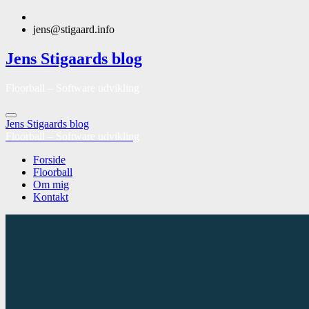
jens@stigaard.info
Jens Stigaards blog
Floorball – Software udvikling
Jens Stigaards blog
Floorball – Software udvikling
Forside
Floorball
Om mig
Kontakt