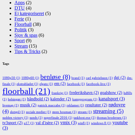
Apps
(2)
DTU
(4)
Ej kategoriseret
(5)
Ferie
(1)
Floorball
(38)
Politik
(3)
Sjov & spas
(6)
Sport
(9)
Stream
(15)
Tips & Tricks
(2)
Tags
benløse
(8)
dgi
(2)
1080p50
(1)
1080p60
(1)
brand
(1)
carl gabrielsson
(1)
dm-
em
(2)
finale
(1)
ekstrabladet
(1)
elgato
(1)
facebook
(1)
facebook-live
(1)
floorball
(21)
frederikshavn
(2)
goalshow
(2)
frankrig
(1)
hd60s
kanalsport
(3)
håndbold
(2)
kalender
(2)
(1)
helsingør
(1)
kampprogram
(1)
rødovre
musik
(2)
resultater
(2)
livemap
(1)
patrick maccabe
(1)
reklamer
(1)
streaming
(5)
(4)
slutspil
(1)
sociale medier
(1)
steen houman
(1)
stream
(1)
sudden victory
(1)
sunds
(1)
superfinale 2016
(1)
taskhost.exe
(1)
thomas brodersen
(1)
vmix
(3)
youtube
tv3sport
(2)
val d'isère
(2)
u17
(1)
win8
(1)
windows 8
(1)
(3)