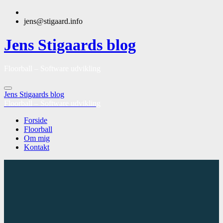
jens@stigaard.info
Jens Stigaards blog
Floorball – Software udvikling
Jens Stigaards blog
Floorball – Software udvikling
Forside
Floorball
Om mig
Kontakt