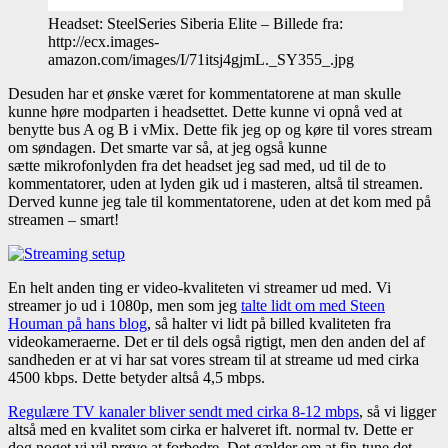
Headset: SteelSeries Siberia Elite – Billede fra:
http://ecx.images-
amazon.com/images/I/71itsj4gjmL._SY355_.jpg
Desuden har et ønske været for kommentatorene at man skulle
kunne høre modparten i headsettet. Dette kunne vi opnå ved at
benytte bus A og B i vMix. Dette fik jeg op og køre til vores stream
om søndagen. Det smarte var så, at jeg også kunne
sætte mikrofonlyden fra det headset jeg sad med, ud til de to
kommentatorer, uden at lyden gik ud i masteren, altså til streamen.
Derved kunne jeg tale til kommentatorene, uden at det kom med på
streamen – smart!
En helt anden ting er video-kvaliteten vi streamer ud med. Vi
streamer jo ud i 1080p, men som jeg
talte lidt om med Steen
Houman på hans blog
, så halter vi lidt på billed kvaliteten fra
videokameraerne. Det er til dels også rigtigt, men den anden del af
sandheden er at vi har sat vores stream til at streame ud med cirka
4500 kbps. Dette betyder altså 4,5 mbps.
Regulære TV kanaler bliver sendt med cirka 8-12 mbps
, så vi ligger
altså med en kvalitet som cirka er halveret ift. normal tv. Dette er
dog noget vi vil prøve at forbedre. Det gælder om at fin-tune det