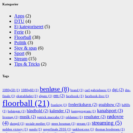
Kategorier
Apps
(2)
DTU
(4)
Ej kategoriseret
(5)
Ferie
(1)
Floorball
(38)
Politik
(3)
Sjov & spas
(6)
Sport
(9)
Stream
(15)
Tips & Tricks
(2)
Tags
benløse
(8)
dgi
(2)
1080p50
(1)
1080p60
(1)
brand
(1)
carl gabrielsson
(1)
dm-
em
(2)
finale
(1)
ekstrabladet
(1)
elgato
(1)
facebook
(1)
facebook-live
(1)
floorball
(21)
frederikshavn
(2)
goalshow
(2)
frankrig
(1)
hd60s
kanalsport
(3)
håndbold
(2)
kalender
(2)
(1)
helsingør
(1)
kampprogram
(1)
rødovre
musik
(2)
resultater
(2)
livemap
(1)
patrick maccabe
(1)
reklamer
(1)
streaming
(5)
(4)
slutspil
(1)
sociale medier
(1)
steen houman
(1)
stream
(1)
sudden victory
(1)
sunds
(1)
superfinale 2016
(1)
taskhost.exe
(1)
thomas brodersen
(1)