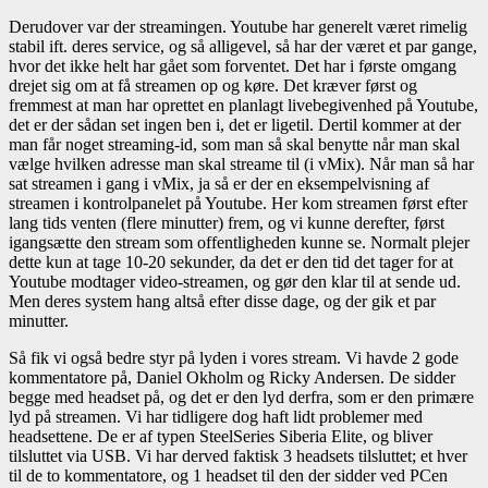
Derudover var der streamingen. Youtube har generelt været rimelig
stabil ift. deres service, og så alligevel, så har der været et par gange,
hvor det ikke helt har gået som forventet. Det har i første omgang
drejet sig om at få streamen op og køre. Det kræver først og
fremmest at man har oprettet en planlagt livebegivenhed på Youtube,
det er der sådan set ingen ben i, det er ligetil. Dertil kommer at der
man får noget streaming-id, som man så skal benytte når man skal
vælge hvilken adresse man skal streame til (i vMix). Når man så har
sat streamen i gang i vMix, ja så er der en eksempelvisning af
streamen i kontrolpanelet på Youtube. Her kom streamen først efter
lang tids venten (flere minutter) frem, og vi kunne derefter, først
igangsætte den stream som offentligheden kunne se. Normalt plejer
dette kun at tage 10-20 sekunder, da det er den tid det tager for at
Youtube modtager video-streamen, og gør den klar til at sende ud.
Men deres system hang altså efter disse dage, og der gik et par
minutter.
Så fik vi også bedre styr på lyden i vores stream. Vi havde 2 gode
kommentatore på, Daniel Okholm og Ricky Andersen. De sidder
begge med headset på, og det er den lyd derfra, som er den primære
lyd på streamen. Vi har tidligere dog haft lidt problemer med
headsettene. De er af typen SteelSeries Siberia Elite, og bliver
tilsluttet via USB. Vi har derved faktisk 3 headsets tilsluttet; et hver
til de to kommentatore, og 1 headset til den der sidder ved PCen