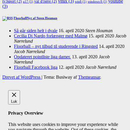
vmix
(3)
youtube
tv3sport
(2)
val d'isère
(2)
u17
(1)
win8
(1)
windows 8
(1)
(3)
FloorballNyt af Steen Houman
Så går siden helt i dvale
16. april 2020
Steen Houman
Cecilia Di Nardo forlænger med Malmø
15. april 2020
Jacob
Nørrelund
Floorball – nyt tilbud til studerende i Ringsted
14. april 2020
Jacob Nørrelund
Opdateret pointliste liga damer.
13. april 2020
Jacob
Nørrelund
Floorball Facebook liga
12. april 2020
Jacob Nørrelund
Drevet af WordPress
|
Tema: Busiway af
Themeansar
.
Luk
Privacy Overview
This website uses cookies to improve your experience while
you navigate through the website. Out of these cookies, the