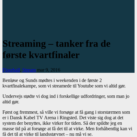
Streaming – tanker fra de
første kvartfinaler
Floorball
,
Stream
mar 9, 2016
Benløse og Sunds mødtes i weekenden i de første 2
kvartfinalekampe, som vi streamede til Youtube som vi altid gør.
Undervejs stødte vi dog ind i forskellige udfordringer, som man jo
altid gør.
Først og fremmest, så ville vi forsøge at få gang i storstærmen som
er i Dansk Kabel TV Arena i Ringsted. Det viste sig dog at det
system der benyttes, ikke virker for tiden. Så der spildte jeg en
masse tid på at forsøge at få det til at virke. Men forhåbentlig kan vi
få det til at virke til landsstævnet – nu må vi se.