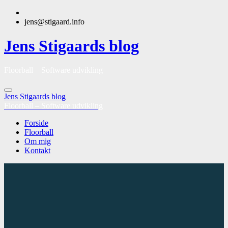
jens@stigaard.info
Jens Stigaards blog
Floorball – Software udvikling
Jens Stigaards blog
Floorball – Software udvikling
Forside
Floorball
Om mig
Kontakt