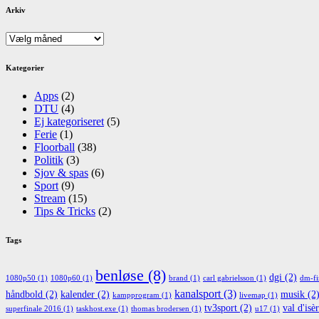
Arkiv
Arkiv
Kategorier
Apps
(2)
DTU
(4)
Ej kategoriseret
(5)
Ferie
(1)
Floorball
(38)
Politik
(3)
Sjov & spas
(6)
Sport
(9)
Stream
(15)
Tips & Tricks
(2)
Tags
benløse
(8)
dgi
(2)
1080p50
(1)
1080p60
(1)
brand
(1)
carl gabrielsson
(1)
dm-fi
kanalsport
(3)
håndbold
(2)
kalender
(2)
musik
(2
kampprogram
(1)
livemap
(1)
tv3sport
(2)
val d'isè
superfinale 2016
(1)
taskhost.exe
(1)
thomas brodersen
(1)
u17
(1)