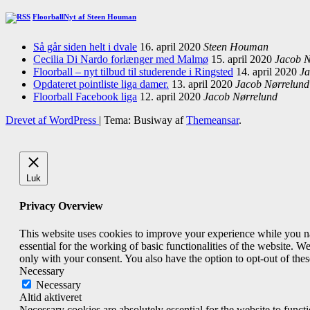
FloorballNyt af Steen Houman
Så går siden helt i dvale
16. april 2020
Steen Houman
Cecilia Di Nardo forlænger med Malmø
15. april 2020
Jacob N
Floorball – nyt tilbud til studerende i Ringsted
14. april 2020
Ja
Opdateret pointliste liga damer.
13. april 2020
Jacob Nørrelund
Floorball Facebook liga
12. april 2020
Jacob Nørrelund
Drevet af WordPress
|
Tema: Busiway af
Themeansar
.
Luk
Privacy Overview
This website uses cookies to improve your experience while you nav
essential for the working of basic functionalities of the website. 
only with your consent. You also have the option to opt-out of th
Necessary
Necessary
Altid aktiveret
Necessary cookies are absolutely essential for the website to funct