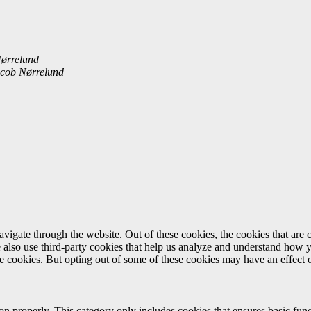
ørrelund
cob Nørrelund
igate through the website. Out of these cookies, the cookies that are c
We also use third-party cookies that help us analyze and understand how 
ese cookies. But opting out of some of these cookies may have an effect
ion properly. This category only includes cookies that ensures basic func