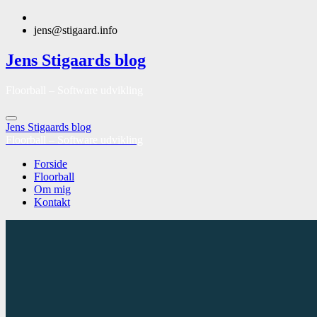
jens@stigaard.info
Jens Stigaards blog
Floorball – Software udvikling
Jens Stigaards blog
Floorball – Software udvikling
Forside
Floorball
Om mig
Kontakt