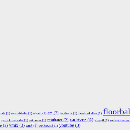
floorbal
em
(2)
nale
(1)
ekstrabladet
(1)
elgato
(1)
facebook
(1)
facebook-live
(1)
rødovre
(4)
)
resultater
(2)
patrick maccabe
(1)
reklamer
(1)
slutspil
(1)
sociale medier
vmix
(3)
youtube
(3)
re
(2)
win8
(1)
windows 8
(1)