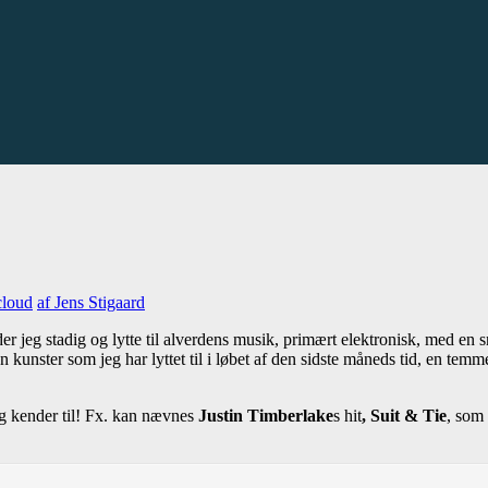
cloud
af Jens Stigaard
er jeg stadig og lytte til alverdens musik, primært elektronisk, med en s
 kunster som jeg har lyttet til i løbet af den sidste måneds tid, en tem
g kender til! Fx. kan nævnes
Justin Timberlake
s hit
, Suit & Tie
, som 