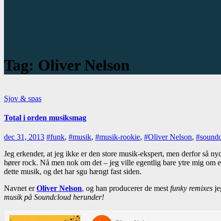
Tag:
Oliver Nelson
Sjov & spas
Total i orden musiksmag
dec 31, 2013
#funk
,
#musik
,
#musik-rookie
,
#Oliver Nelson
,
#sound
Jeg erkender, at jeg ikke er den store musik-ekspert, men derfor så nyd
hører rock. Nå men nok om det – jeg ville egentlig bare ytre mig om en
dette musik, og det har sgu hængt fast siden.
Navnet er
Oliver Nelson
, og han producerer de mest
funky remixes
je
musik på Soundcloud herunder!