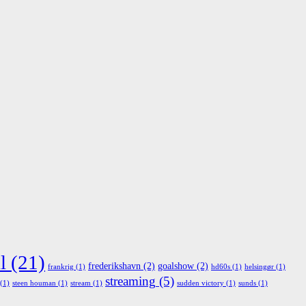
l
(21)
frederikshavn
(2)
goalshow
(2)
frankrig
(1)
hd60s
(1)
helsingør
(1)
streaming
(5)
(1)
steen houman
(1)
stream
(1)
sudden victory
(1)
sunds
(1)