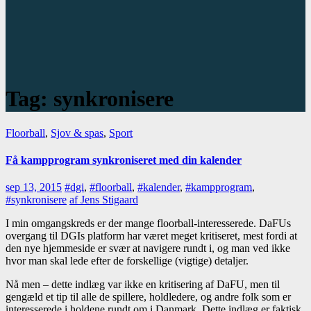
Tag:
synkronisere
Floorball
,
Sjov & spas
,
Sport
Få kampprogram synkroniseret med din kalender
sep 13, 2015
#dgi
,
#floorball
,
#kalender
,
#kampprogram
,
#synkronisere
af Jens Stigaard
I min omgangskreds er der mange floorball-interesserede. DaFUs
overgang til DGIs platform har været meget kritiseret, mest fordi at
den nye hjemmeside er svær at navigere rundt i, og man ved ikke
hvor man skal lede efter de forskellige (vigtige) detaljer.
Nå men – dette indlæg var ikke en kritisering af DaFU, men til
gengæld et tip til alle de spillere, holdledere, og andre folk som er
interesserede i holdene rundt om i Danmark. Dette indlæg er faktisk