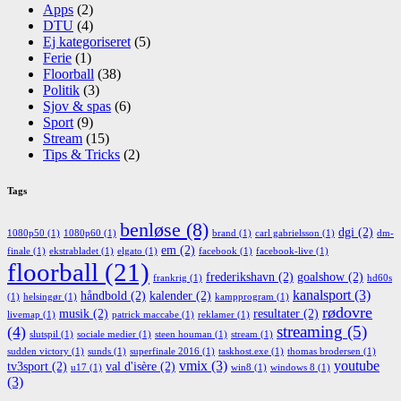
Apps
(2)
DTU
(4)
Ej kategoriseret
(5)
Ferie
(1)
Floorball
(38)
Politik
(3)
Sjov & spas
(6)
Sport
(9)
Stream
(15)
Tips & Tricks
(2)
Tags
benløse
(8)
dgi
(2)
1080p50
(1)
1080p60
(1)
brand
(1)
carl gabrielsson
(1)
dm-
em
(2)
finale
(1)
ekstrabladet
(1)
elgato
(1)
facebook
(1)
facebook-live
(1)
floorball
(21)
frederikshavn
(2)
goalshow
(2)
frankrig
(1)
hd60s
kanalsport
(3)
håndbold
(2)
kalender
(2)
(1)
helsingør
(1)
kampprogram
(1)
rødovre
musik
(2)
resultater
(2)
livemap
(1)
patrick maccabe
(1)
reklamer
(1)
streaming
(5)
(4)
slutspil
(1)
sociale medier
(1)
steen houman
(1)
stream
(1)
sudden victory
(1)
sunds
(1)
superfinale 2016
(1)
taskhost.exe
(1)
thomas brodersen
(1)
vmix
(3)
youtube
tv3sport
(2)
val d'isère
(2)
u17
(1)
win8
(1)
windows 8
(1)
(3)